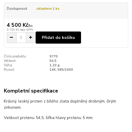
Dostupnost
skladem 1 ks
4 500 Kč
/
ks
3 719 Kč
bez DPH
Přidat do košíku
Číslo produktu:
9770
Velikost:
54,5
Váha:
1,23 g
Ryzost:
14K, 585/1000
Kompletní specifikace
Krásný, lesklý prsten z bílého zlata doplněný drobným, čirým
zirkonem.
Veliksot prstenu 54,5, šířka hlavy prstenu 5 mm.