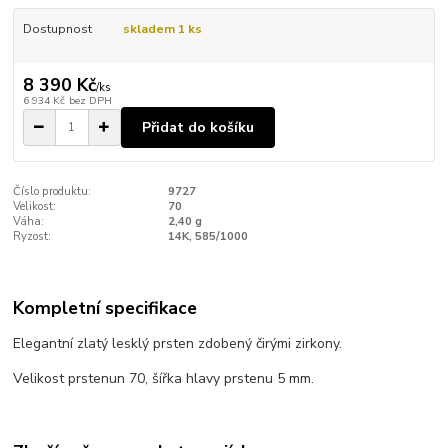
Dostupnost
skladem 1 ks
8 390 Kč
/
ks
6 934 Kč
bez DPH
Přidat do košíku
Číslo produktu:
9727
Velikost:
70
Váha:
2,40 g
Ryzost:
14K, 585/1000
Kompletní specifikace
Elegantní zlatý lesklý prsten zdobený čirými zirkony.
Velikost prstenun 70, šířka hlavy prstenu 5 mm.