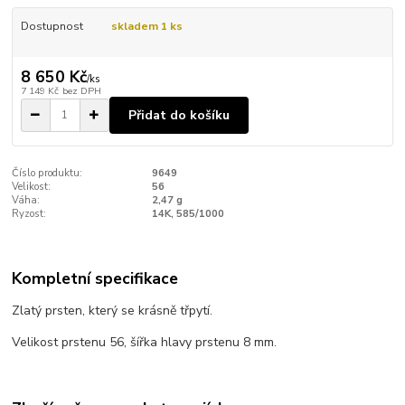
Dostupnost
skladem 1 ks
8 650 Kč
/
ks
7 149 Kč
bez DPH
Přidat do košíku
Číslo produktu:
9649
Velikost:
56
Váha:
2,47 g
Ryzost:
14K, 585/1000
Kompletní specifikace
Zlatý prsten, který se krásně třpytí.
Velikost prstenu 56, šířka hlavy prstenu 8 mm.