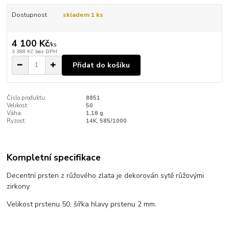
Dostupnost
skladem 1 ks
4 100 Kč
/
ks
3 388 Kč
bez DPH
Přidat do košíku
Číslo produktu:
8851
Velikost:
50
Váha:
1,16 g
Ryzost:
14K, 585/1000
Kompletní specifikace
Decentní prsten z růžového zlata je dekorován sytě růžovými
zirkony.
Velikost prstenu 50, šířka hlavy prstenu 2 mm.