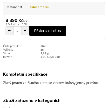
Dostupnost
skladem 1 ks
8 890 Kč
/
ks
7 347 Kč
bez DPH
Přidat do košíku
Číslo produktu:
167
Velikost:
55
Váha:
2,62 g
Ryzost:
14K, 585/1000
Kompletní specifikace
Zlatý prsten ze žlutého zlata se zirkony, krásný jemný prstýnek.
Zboží zařazeno v kategoriích