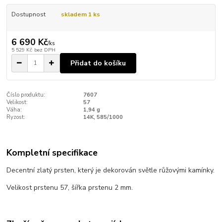
Dostupnost
skladem 1 ks
6 690 Kč
/
ks
5 529 Kč
bez DPH
Přidat do košíku
Číslo produktu:
7607
Velikost:
57
Váha:
1,94 g
Ryzost:
14K, 585/1000
Kompletní specifikace
Decentní zlatý prsten, který je dekorován světle růžovými kamínky.
Velikost prstenu 57, šířka prstenu 2 mm.