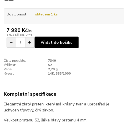
Dostupnost
skladem 1 ks
7 990 Kč
/
ks
6 603 Kč
bez DPH
Přidat do košíku
Číslo produktu:
7340
Velikost:
52
Váha:
2,29 g
Ryzost:
14K, 585/1000
Kompletní specifikace
Elegantní zlatý prsten, který má krásný tvar a uprostřed je
uchycen třpytivý, čirý zirkon.
Velikost prstenu 52, šířka hlavy prstenu 4 mm.