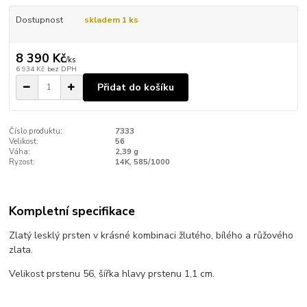
Dostupnost
skladem 1 ks
8 390 Kč
/
ks
6 934 Kč
bez DPH
Přidat do košíku
Číslo produktu:
7333
Velikost:
56
Váha:
2,39 g
Ryzost:
14K, 585/1000
Kompletní specifikace
Zlatý lesklý prsten v krásné kombinaci žlutého, bílého a růžového
zlata.
Velikost prstenu 56, šířka hlavy prstenu 1,1 cm.