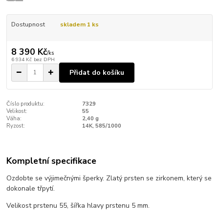
Dostupnost
skladem 1 ks
8 390 Kč
/
ks
6 934 Kč
bez DPH
Přidat do košíku
Číslo produktu:
7329
Velikost:
55
Váha:
2,40 g
Ryzost:
14K, 585/1000
Kompletní specifikace
Ozdobte se výjimečnými šperky. Zlatý prsten se zirkonem, který se
dokonale třpytí.
Velikost prstenu 55, šířka hlavy prstenu 5 mm.