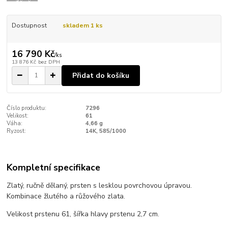
Dostupnost
skladem 1 ks
16 790 Kč
/
ks
13 876 Kč
bez DPH
Přidat do košíku
Číslo produktu:
7296
Velikost:
61
Váha:
4,66 g
Ryzost:
14K, 585/1000
Kompletní specifikace
Zlatý, ručně dělaný, prsten s lesklou povrchovou úpravou.
Kombinace žlutého a růžového zlata.
Velikost prstenu 61, šířka hlavy prstenu 2,7 cm.