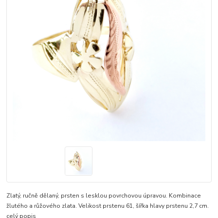
Zlatý, ručně dělaný, prsten s lesklou povrchovou úpravou. Kombinace
žlutého a růžového zlata. Velikost prstenu 61, šířka hlavy prstenu 2,7 cm.
celý popis