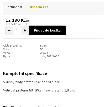
Dostupnost
skladem 1 ks
12 190 Kč
/
ks
10 074 Kč
bez DPH
Přidat do košíku
Číslo produktu:
5768
Velikost:
58
Váha:
3,51 g
Ryzost:
14K, 585/1000
Kompletní specifikace
Vkusný zlatý prsten lesklého vzhledu.
Velikost prstenu 58, šířka hlavy prstenu 1,8 cm.