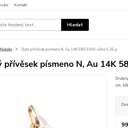
ování
Kontakt
Hledat
řívěsky
Zlatý přívěsek písmeno N, Au 14K 585/1000, váha 0,26 g
ý přívěsek písmeno N, Au 14K 58
Drobný
cm, ší
Dos
99