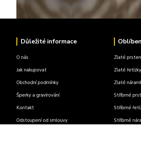
Důležité informace
Oblíben
O nás
Zlaté prste
Jak nakupovat
Zlaté řetízk
Obchodní podmínky
Zlaté náram
Šperky a gravírování
Stříbrné prs
Kontakt
Stříbrné řetí
Odstoupení od smlouvy
Stříbrné ná