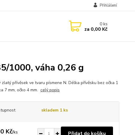
Přihlášení
0
ks
za
0,00 Kč
5/1000, váha 0,26 g
 zlatý přívěsek ve tvaru písmene N. Délka přívěsku bez očka 1
řka 7 mm, očko 4 mm.
celý popis
tupnost
skladem 1 ks
0 Kč
/
ks
Přidat do košíku