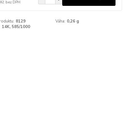
 Kč
bez DPH
roduktu:
8129
Váha:
0,26 g
:
14K, 585/1000