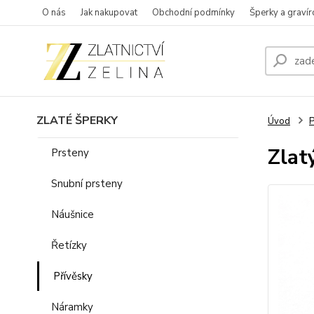
O nás
Jak nakupovat
Obchodní podmínky
Šperky a gravír
ZLATÉ ŠPERKY
Úvod
P
Zlat
Prsteny
Snubní prsteny
Náušnice
Řetízky
Přívěsky
Náramky