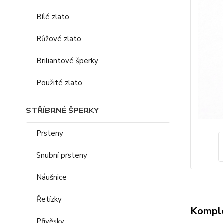
Bílé zlato
Růžové zlato
Briliantové šperky
Použité zlato
STŘÍBRNÉ ŠPERKY
Prsteny
Snubní prsteny
Náušnice
Řetízky
Komple
Přívěsky