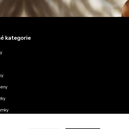
é kategorie
ny
y
ky
teny
zky
ramky