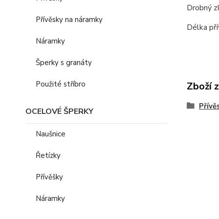
Drobný zl
Přívěsky na náramky
Délka př
Náramky
Šperky s granáty
Použité stříbro
Zboží 
Přívě
OCELOVÉ ŠPERKY
Naušnice
Řetízky
Přívěšky
Náramky