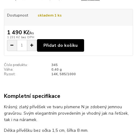
Dostupnost
skladem 1 ks
1 490 Kč
/
ks
1 231 Kč
bez DPH
Přidat do košíku
Číslo produktu:
345
Váha:
0,40 g
Ryzost:
14K, 585/1000
Kompletní specifikace
Krásný, zlatý přívěšek ve tvaru písmene N je zdobený jemnou
gravůrou. Svým elegantním provedením je vhodný jak na řetízek,
tak i na náramek.
Délka přívěšku bez očka 1,5 cm, šířka 8 mm.