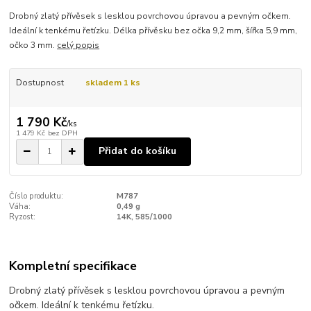
Drobný zlatý přívěsek s lesklou povrchovou úpravou a pevným očkem.
Ideální k tenkému řetízku. Délka přívěsku bez očka 9,2 mm, šířka 5,9 mm,
očko 3 mm.
celý popis
Dostupnost
skladem 1 ks
1 790 Kč
/
ks
1 479 Kč
bez DPH
Přidat do košíku
Číslo produktu:
M787
Váha:
0,49 g
Ryzost:
14K, 585/1000
Kompletní specifikace
Drobný zlatý přívěsek s lesklou povrchovou úpravou a pevným
očkem. Ideální k tenkému řetízku.