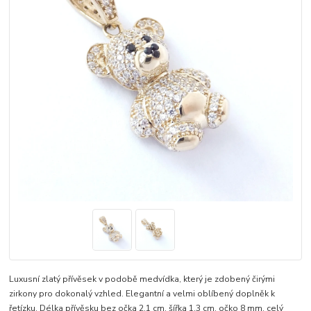
Luxusní zlatý přívěsek v podobě medvídka, který je zdobený čirými
zirkony pro dokonalý vzhled. Elegantní a velmi oblíbený doplněk k
řetízku. Délka přívěsku bez očka 2,1 cm, šířka 1,3 cm, očko 8 mm.
celý