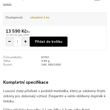
popis
Dostupnost
skladem 1 ks
13 590 Kč
/
ks
11 231 Kč
bez DPH
Přidat do košíku
Číslo produktu:
M763
Váha:
3,89 g
Ryzost:
14K, 585/1000
Kompletní specifikace
Luxusní zlatý přívěsek v podobě medvídka, který je zdobený čirými
zirkony pro dokonalý vzhled. Elegantní a velmi oblíbený doplněk k
řetízku.
Délka přívěsku bez očka 2,1 cm, šířka 1,3 cm, očko 8 mm.