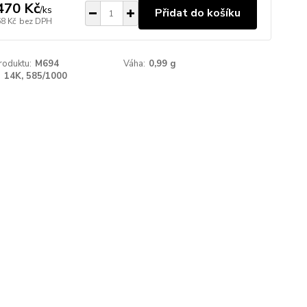
470 Kč
/
ks
Přidat do košíku
68 Kč
bez DPH
roduktu:
M694
Váha:
0,99 g
:
14K, 585/1000