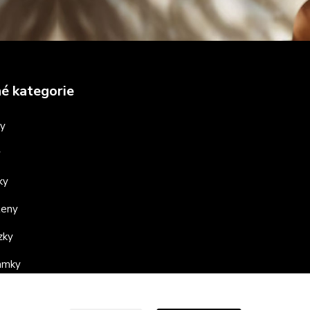
é kategorie
ny
y
ky
teny
zky
ramky