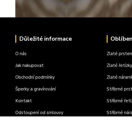
Důležité informace
Oblíben
O nás
Zlaté prste
Jak nakupovat
Zlaté řetízk
Obchodní podmínky
Zlaté náram
Šperky a gravírování
Stříbrné prs
Kontakt
Stříbrné řetí
Odstoupení od smlouvy
Stříbrné ná