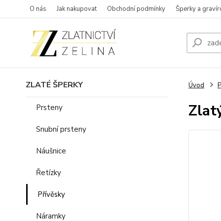
O nás
Jak nakupovat
Obchodní podmínky
Šperky a gravír
ZLATÉ ŠPERKY
Úvod
P
Zlat
Prsteny
Snubní prsteny
Náušnice
Řetízky
Přívěsky
Náramky