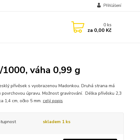
Přihlášení
0
ks
za
0,00 Kč
/1000, váha 0,99 g
lesklý přívěsek s vyobrazenou Madonkou. Druhá strana má
u povrchovou úpravu. Možnost gravírování. Délka přívěsku 2,3
řka 1,4 cm, očko 5 mm.
celý popis
tupnost
skladem 1 ks