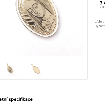
3 
2 8
Číslo p
Ryzost
tní specifikace