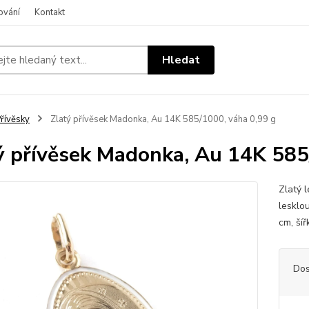
ování
Kontakt
Hledat
řívěsky
Zlatý přívěsek Madonka, Au 14K 585/1000, váha 0,99 g
ý přívěsek Madonka, Au 14K 585
Zlatý 
lesklo
cm, ší
Dos