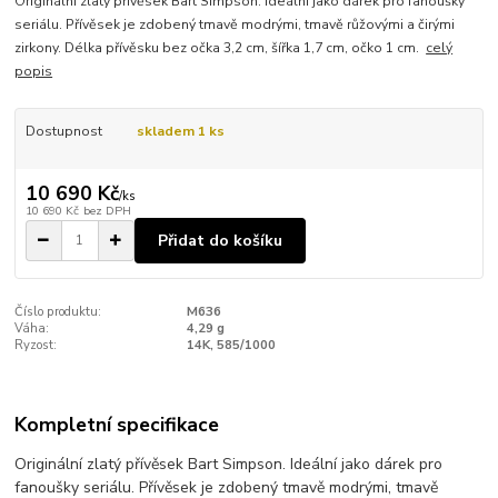
Originální zlatý přívěsek Bart Simpson. Ideální jako dárek pro fanoušky
seriálu. Přívěsek je zdobený tmavě modrými, tmavě růžovými a čirými
zirkony. Délka přívěsku bez očka 3,2 cm, šířka 1,7 cm, očko 1 cm.
celý
popis
Dostupnost
skladem 1 ks
10 690 Kč
/
ks
10 690 Kč
bez DPH
Přidat do košíku
Číslo produktu:
M636
Váha:
4,29 g
Ryzost:
14K, 585/1000
Kompletní specifikace
Originální zlatý přívěsek Bart Simpson. Ideální jako dárek pro
fanoušky seriálu. Přívěsek je zdobený tmavě modrými, tmavě