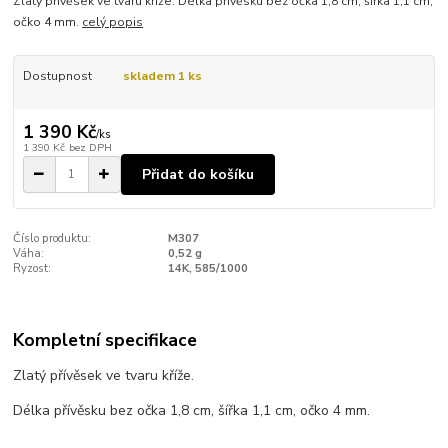
Zlatý přívěsek ve tvaru kříže. Délka přívěsku bez očka 1,8 cm, šířka 1,1 cm,
očko 4 mm.
celý popis
Dostupnost
skladem 1 ks
1 390 Kč
/
ks
1 390 Kč
bez DPH
Přidat do košíku
Číslo produktu:
M307
Váha:
0,52 g
Ryzost:
14K, 585/1000
Kompletní specifikace
Zlatý přívěsek ve tvaru kříže.
Délka přívěsku bez očka 1,8 cm, šířka 1,1 cm, očko 4 mm.