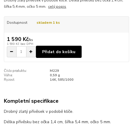
Drobný zlatý přívěsek v podobě klíče. Délka přívěsku bez očka 1,4 cm,
šířka 5,4 mm, očko 5 mm.
celý popis
Dostupnost
skladem 1 ks
1 590 Kč
/
ks
1 590 Kč
bez DPH
Přidat do košíku
Číslo produktu:
M229
Váha:
0,59 g
Ryzost:
14K, 585/1000
Kompletní specifikace
Drobný zlatý přívěsek v podobě klíče.
Délka přívěsku bez očka 1,4 cm, šířka 5,4 mm, očko 5 mm.