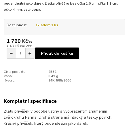
bude ideální jako dárek. Délka přívěšku bez očka 1,6 cm, šířka 1,1 cm,
očko 4 mm.
celý popis
Dostupnost
skladem 1 ks
1 790 Kč
/
ks
1 479 Kč
bez DPH
Přidat do košíku
Číslo produktu:
2582
Váha:
0,49 g
Ryzost:
14K, 585/1000
Kompletní specifikace
Zlatý přívěšek v podobě listiny s vyobrazeným znamením
zvěrokruhu Panna. Druhá strana má hladký a lesklý povrch.
Krásný přívěšek, který bude ideální jako dárek.