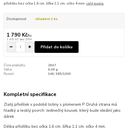
přívěšku bez očka 1,6 cm, šířka 1,1 cm, očko 4 mm.
celý popis
Dostupnost
skladem 1 ks
1 790 Kč
/
ks
1 479 Kč
bez DPH
Přidat do košíku
Číslo produktu:
2647
Váha:
0,49 g
Ryzost:
14K, 585/1000
Kompletní specifikace
Zlatý přívěšek v podobě listiny s písmenem P. Druhá strana má
hladký a lesklý povrch. Jedinečný kousek, který bude ideální jako
dárek.
Délka přívěšku bez očka 1,6 cm, šířka 1,1 cm, očko 4 mm.