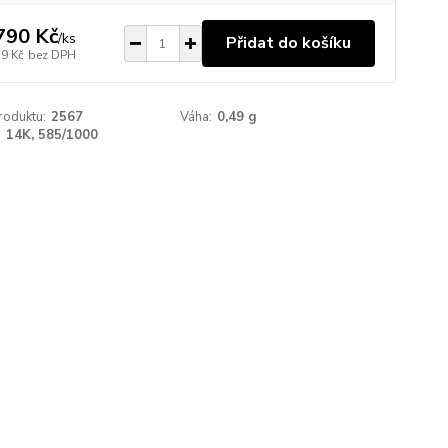
790 Kč
/
ks
Přidat do košíku
79 Kč
bez DPH
roduktu:
2567
Váha:
0,49 g
:
14K, 585/1000