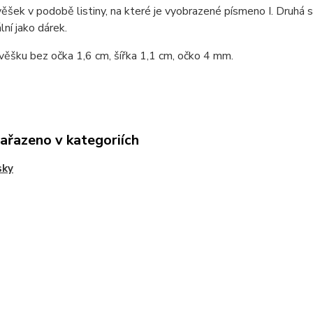
věšek v podobě listiny, na které je vyobrazené písmeno I. Druhá s
lní jako dárek.
věšku bez očka 1,6 cm, šířka 1,1 cm, očko 4 mm.
zařazeno v kategoriích
sky