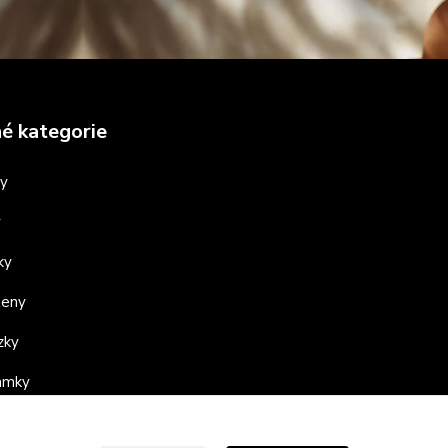
é kategorie
ny
y
ky
teny
zky
ramky