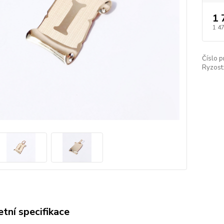
1 
1 4
Číslo p
Ryzost
tní specifikace