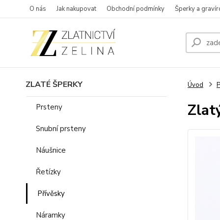
O nás
Jak nakupovat
Obchodní podmínky
Šperky a gravír
ZLATÉ ŠPERKY
Úvod
P
Zlat
Prsteny
Snubní prsteny
Náušnice
Řetízky
Přívěsky
Náramky