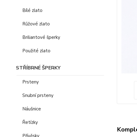
Bílé zlato
Růžové zlato
Briliantové šperky
Použité zlato
STŘÍBRNÉ ŠPERKY
Prsteny
Snubní prsteny
Náušnice
Řetízky
Komple
Přívěsky