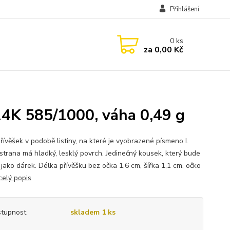
Přihlášení
0
ks
za
0,00 Kč
 14K 585/1000, váha 0,49 g
řívěšek v podobě listiny, na které je vyobrazené písmeno I.
strana má hladký, lesklý povrch. Jedinečný kousek, který bude
 jako dárek. Délka přívěšku bez očka 1,6 cm, šířka 1,1 cm, očko
celý popis
tupnost
skladem 1 ks