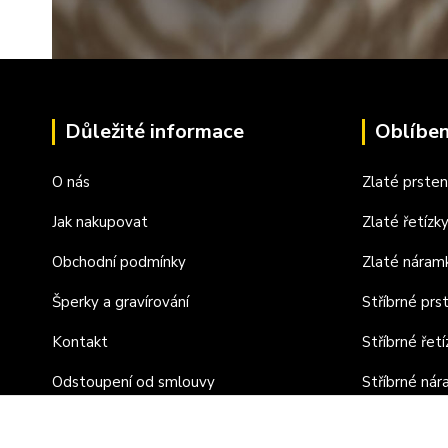
Důležité informace
Oblíben
O nás
Zlaté prste
Jak nakupovat
Zlaté řetízk
Obchodní podmínky
Zlaté náram
Šperky a gravírování
Stříbrné prs
Kontakt
Stříbrné řetí
Odstoupení od smlouvy
Stříbrné ná