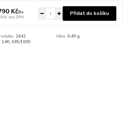
790 Kč
/
ks
Přidat do košíku
79 Kč
bez DPH
roduktu:
2642
Váha:
0,49 g
:
14K, 585/1000