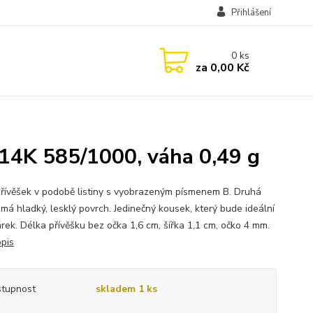
Přihlášení
0
ks
za
0,00 Kč
, 14K 585/1000, váha 0,49 g
přívěšek v podobě listiny s vyobrazeným písmenem B. Druhá
 má hladký, lesklý povrch. Jedinečný kousek, který bude ideální
árek. Délka přívěšku bez očka 1,6 cm, šířka 1,1 cm, očko 4 mm.
opis
tupnost
skladem 1 ks