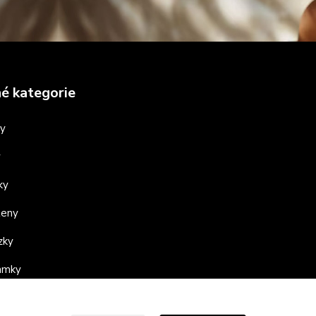
é kategorie
ny
y
ky
teny
zky
ramky