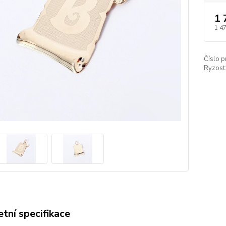
1 
1 4
Číslo p
Ryzost
tní specifikace