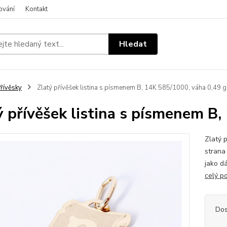
ování
Kontakt
Hledat
řívěsky
Zlatý přívěšek listina s písmenem B, 14K 585/1000, váha 0,49 g
ý přívěšek listina s písmenem B
Zlatý 
strana
jako d
celý p
Dos