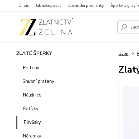
O nás
Jak nakupovat
Obchodní podmínky
Šperky a gravír
ZLATÉ ŠPERKY
Úvod
P
Zlat
Prsteny
Snubní prsteny
Náušnice
Řetízky
Přívěsky
Náramky