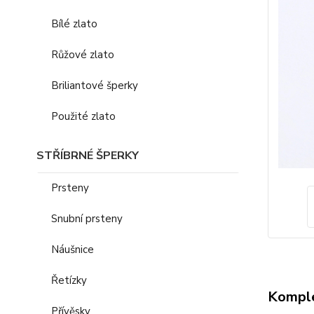
Bílé zlato
Růžové zlato
Briliantové šperky
Použité zlato
STŘÍBRNÉ ŠPERKY
Prsteny
Snubní prsteny
Náušnice
Řetízky
Komple
Přívěsky