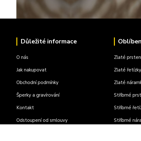
Důležité informace
Oblíben
O nás
Zlaté prste
Jak nakupovat
Zlaté řetízk
Obchodní podmínky
Zlaté náram
Šperky a gravírování
Stříbrné prs
Kontakt
Stříbrné řetí
Odstoupení od smlouvy
Stříbrné ná