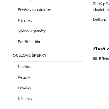
Zlatý pří
ideální ja
Přívěsky na náramky
Délka pří
Náramky
Šperky s granáty
Použité stříbro
Zboží 
OCELOVÉ ŠPERKY
Přívě
Naušnice
Řetízky
Přívěšky
Náramky