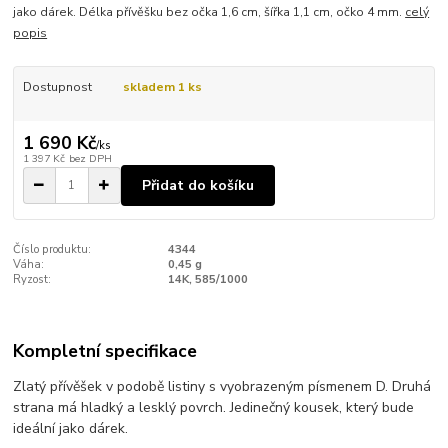
jako dárek. Délka přívěšku bez očka 1,6 cm, šířka 1,1 cm, očko 4 mm.
celý
popis
Dostupnost
skladem 1 ks
1 690 Kč
/
ks
1 397 Kč
bez DPH
Přidat do košíku
Číslo produktu:
4344
Váha:
0,45 g
Ryzost:
14K, 585/1000
Kompletní specifikace
Zlatý přívěšek v podobě listiny s vyobrazeným písmenem D. Druhá
strana má hladký a lesklý povrch. Jedinečný kousek, který bude
ideální jako dárek.