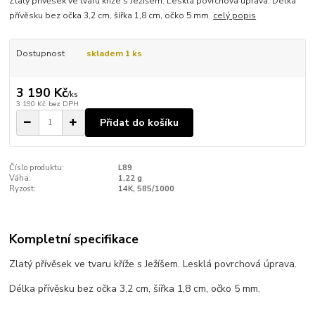
Zlatý přívěsek ve tvaru kříže s Ježíšem. Lesklá povrchová úprava. Délka
přívěsku bez očka 3,2 cm, šířka 1,8 cm, očko 5 mm.
celý popis
Dostupnost
skladem 1 ks
3 190 Kč
/
ks
3 190 Kč
bez DPH
Přidat do košíku
Číslo produktu:
L89
Váha:
1,22 g
Ryzost:
14K, 585/1000
Kompletní specifikace
Zlatý přívěsek ve tvaru kříže s Ježíšem. Lesklá povrchová úprava.
Délka přívěsku bez očka 3,2 cm, šířka 1,8 cm, očko 5 mm.