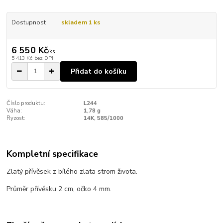
Dostupnost
skladem 1 ks
6 550 Kč
/
ks
5 413 Kč
bez DPH
Přidat do košíku
Číslo produktu:
L244
Váha:
1,78 g
Ryzost:
14K, 585/1000
Kompletní specifikace
Zlatý přívěsek z bílého zlata strom života.
Průměr přívěsku 2 cm, očko 4 mm.