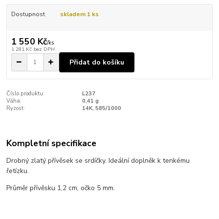
Dostupnost
skladem 1 ks
1 550 Kč
/
ks
1 281 Kč
bez DPH
Přidat do košíku
Číslo produktu:
L237
Váha:
0,41 g
Ryzost:
14K, 585/1000
Kompletní specifikace
Drobný zlatý přívěsek se srdíčky. Ideální doplněk k tenkému
řetízku.
Průměr přívěsku 1,2 cm, očko 5 mm.