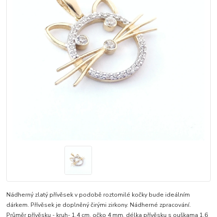
Nádherný zlatý přívěsek v podobě roztomilé kočky bude ideálním
dárkem. Přívěsek je doplněný čirými zirkony. Nádherné zpracování.
Průměr přívěsku - kruh- 1,4 cm, očko 4 mm, délka přívěsku s ouškama 1,6