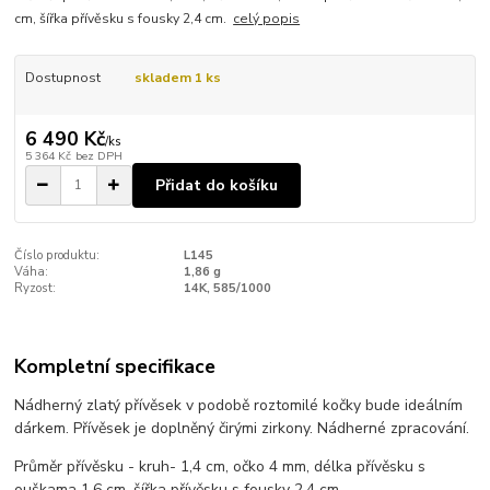
cm, šířka přívěsku s fousky 2,4 cm.
celý popis
Dostupnost
skladem 1 ks
6 490 Kč
/
ks
5 364 Kč
bez DPH
Přidat do košíku
Číslo produktu:
L145
Váha:
1,86 g
Ryzost:
14K, 585/1000
Kompletní specifikace
Nádherný zlatý přívěsek v podobě roztomilé kočky bude ideálním
dárkem. Přívěsek je doplněný čirými zirkony. Nádherné zpracování.
Průměr přívěsku - kruh- 1,4 cm, očko 4 mm, délka přívěsku s
ouškama 1,6 cm, šířka přívěsku s fousky 2,4 cm.