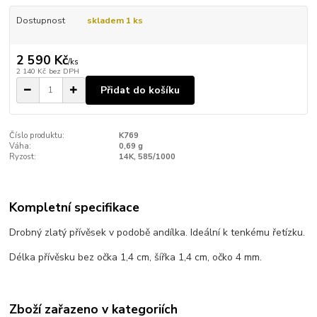
Dostupnost
skladem 1 ks
2 590 Kč
/
ks
2 140 Kč
bez DPH
Přidat do košíku
Číslo produktu:
K769
Váha:
0,69 g
Ryzost:
14K, 585/1000
Kompletní specifikace
Drobný zlatý přívěsek v podobě andílka. Ideální k tenkému řetízku.
Délka přívěsku bez očka 1,4 cm, šířka 1,4 cm, očko 4 mm.
Zboží zařazeno v kategoriích