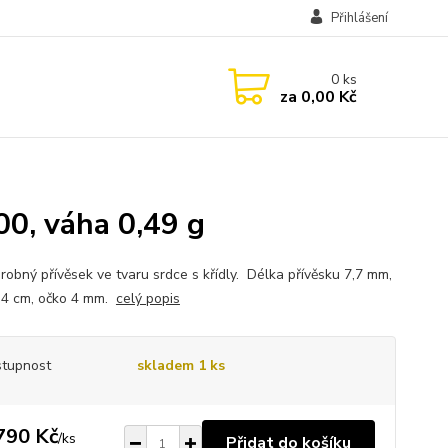
Přihlášení
0
ks
za
0,00 Kč
00, váha 0,49 g
drobný přívěsek ve tvaru srdce s křídly. Délka přívěsku 7,7 mm,
1,4 cm, očko 4 mm.
celý popis
tupnost
skladem 1 ks
790 Kč
/
ks
Přidat do košíku