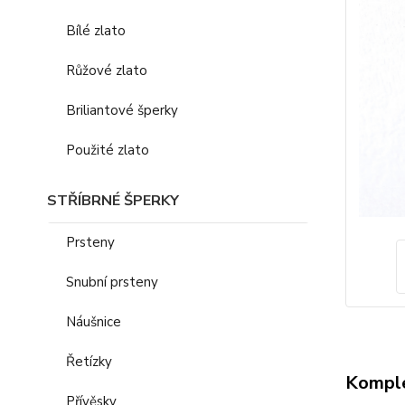
Bílé zlato
Růžové zlato
Briliantové šperky
Použité zlato
STŘÍBRNÉ ŠPERKY
Prsteny
Snubní prsteny
Náušnice
Řetízky
Komple
Přívěsky