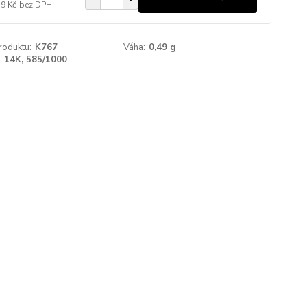
79 Kč
bez DPH
roduktu:
K767
Váha:
0,49 g
:
14K, 585/1000