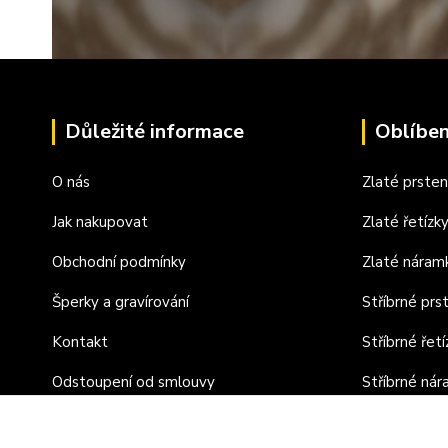
Důležité informace
Oblíben
O nás
Zlaté prste
Jak nakupovat
Zlaté řetízk
Obchodní podmínky
Zlaté náram
Šperky a gravírování
Stříbrné prs
Kontakt
Stříbrné řetí
Odstoupení od smlouvy
Stříbrné ná