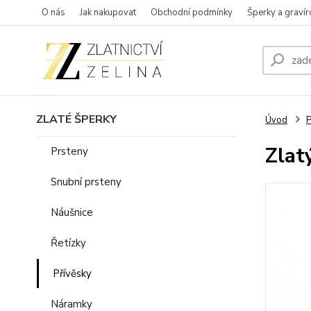
O nás
Jak nakupovat
Obchodní podmínky
Šperky a gravír
ZLATÉ ŠPERKY
Úvod
P
Zlat
Prsteny
Snubní prsteny
Náušnice
Řetízky
Přívěsky
Náramky