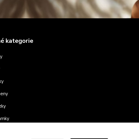
é kategorie
ny
y
ky
teny
zky
ramky