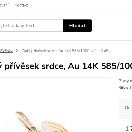
ování
Kontakt
Hledat
řívěsky
Zlatý přívěsek srdce, Au 14K 585/1000, váha 0,49 g
ý přívěsek srdce, Au 14K 585/10
Zlatý 
šířka 
Dos
1 