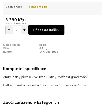
Dostupnost
skladem 1 ks
3 390 Kč
/
ks
2 802 Kč
bez DPH
Přidat do košíku
Číslo produktu:
K568
Váha:
0,91 g
Ryzost:
14K, 585/1000
Kompletní specifikace
Zlatý lesklý přívěsek ve tvaru listiny. Možnost gravírování.
Délka přívěsku bez očka 1,7 cm, šířka 1,3 cm, očko 5 mm.
Zboží zařazeno v kategoriích