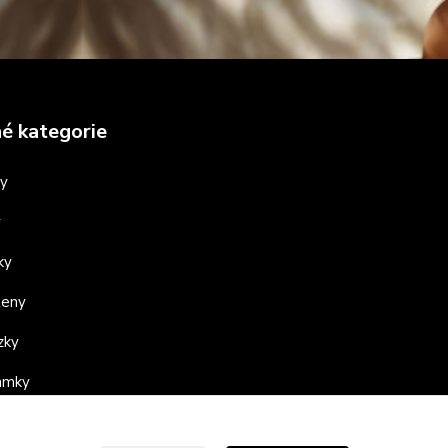
é kategorie
ny
y
ky
teny
zky
ramky