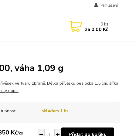
Přihlášení
0
ks
za
0,00 Kč
00, váha 1,09 g
řívěsek ve tvaru zbraně. Délka přívěsku bez očka 1,5 cm, šířka
celý popis
tupnost
skladem 1 ks
850 Kč
/
ks
Přidat do košíku