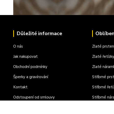
Důležité informace
Oblíben
O nás
Zlaté prste
Jak nakupovat
Zlaté řetízk
Obchodní podmínky
Zlaté náram
Šperky a gravírování
Stříbrné prs
Kontakt
Stříbrné řetí
Odstoupení od smlouvy
Stříbrné ná