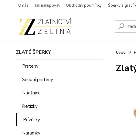
O nás
Jak nakupovat
Obchodní podmínky
Šperky a gravír
ZLATÉ ŠPERKY
Úvod
P
Zlat
Prsteny
Snubní prsteny
Náušnice
Řetízky
Přívěsky
Náramky