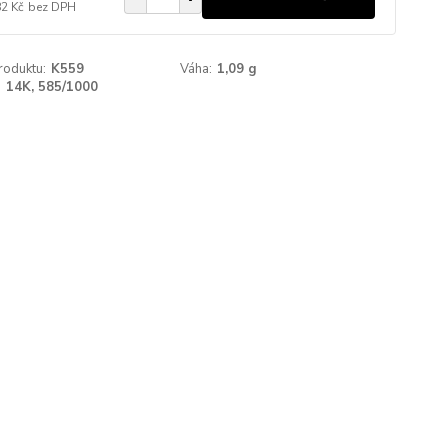
82 Kč
bez DPH
roduktu:
K559
Váha:
1,09 g
:
14K, 585/1000