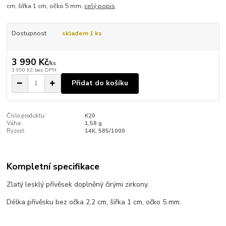
cm, šířka 1 cm, očko 5 mm.
celý popis
Dostupnost
skladem 1 ks
3 990 Kč
/
ks
3 990 Kč
bez DPH
Přidat do košíku
Číslo produktu:
K20
Váha:
1,58 g
Ryzost:
14K, 585/1000
Kompletní specifikace
Zlatý lesklý přívěsek doplněný čirými zirkony.
Délka přívěsku bez očka 2,2 cm, šířka 1 cm, očko 5 mm.