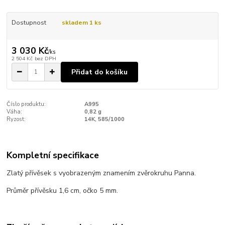
Dostupnost
skladem 1 ks
3 030 Kč
/
ks
2 504 Kč
bez DPH
Přidat do košíku
Číslo produktu:
A995
Váha:
0,82 g
Ryzost:
14K, 585/1000
Kompletní specifikace
Zlatý přívěsek s vyobrazeným znamením zvěrokruhu Panna.
Průměr přívěsku 1,6 cm, očko 5 mm.