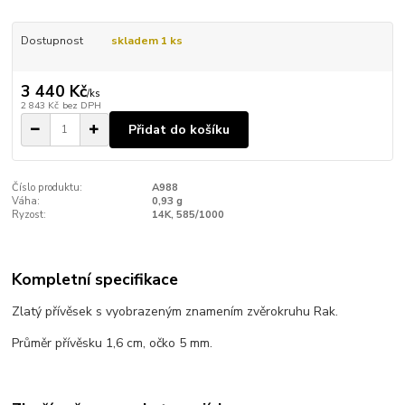
Dostupnost
skladem 1 ks
3 440 Kč
/
ks
2 843 Kč
bez DPH
Přidat do košíku
Číslo produktu:
A988
Váha:
0,93 g
Ryzost:
14K, 585/1000
Kompletní specifikace
Zlatý přívěsek s vyobrazeným znamením zvěrokruhu Rak.
Průměr přívěsku 1,6 cm, očko 5 mm.