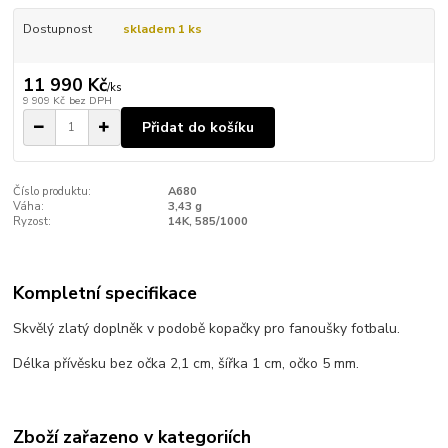
Dostupnost
skladem 1 ks
11 990 Kč
/
ks
9 909 Kč
bez DPH
Přidat do košíku
Číslo produktu:
A680
Váha:
3,43 g
Ryzost:
14K, 585/1000
Kompletní specifikace
Skvělý zlatý doplněk v podobě kopačky pro fanoušky fotbalu.
Délka přívěsku bez očka 2,1 cm, šířka 1 cm, očko 5 mm.
Zboží zařazeno v kategoriích