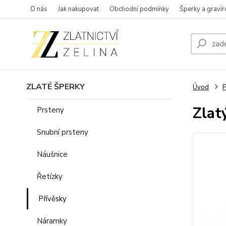
O nás
Jak nakupovat
Obchodní podmínky
Šperky a gravír
ZLATÉ ŠPERKY
Úvod
P
Zlat
Prsteny
Snubní prsteny
Náušnice
Řetízky
Přívěsky
Náramky