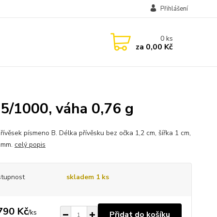
Přihlášení
0
ks
za
0,00 Kč
5/1000, váha 0,76 g
přívěsek písmeno B. Délka přívěsku bez očka 1,2 cm, šířka 1 cm,
5 mm.
celý popis
tupnost
skladem 1 ks
790 Kč
/
ks
Přidat do košíku