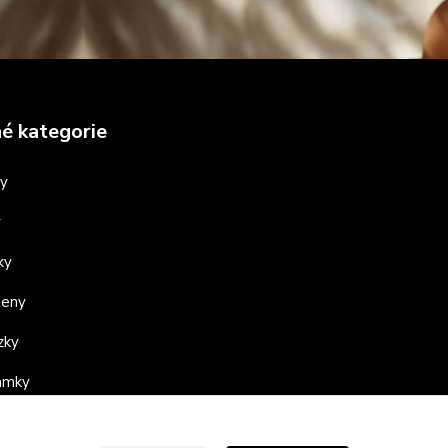
é kategorie
ny
y
ky
teny
zky
ramky