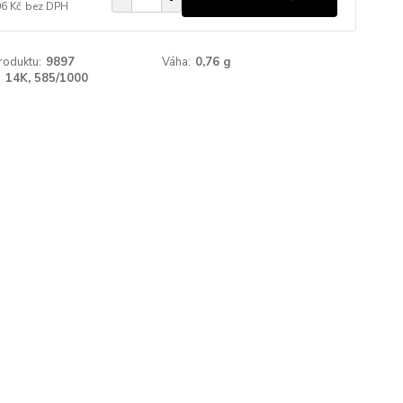
06 Kč
bez DPH
roduktu:
9897
Váha:
0,76 g
:
14K, 585/1000