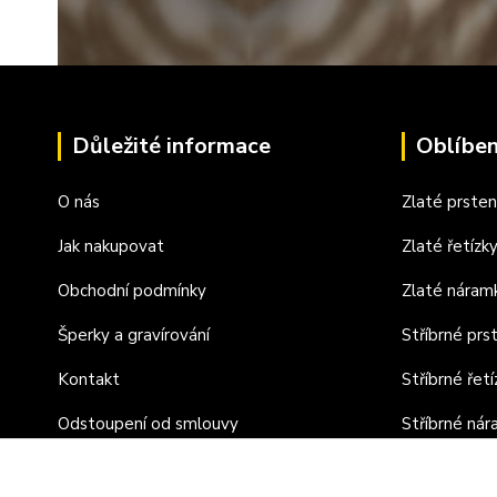
Důležité informace
Oblíben
O nás
Zlaté prste
Jak nakupovat
Zlaté řetízk
Obchodní podmínky
Zlaté náram
Šperky a gravírování
Stříbrné prs
Kontakt
Stříbrné řetí
Odstoupení od smlouvy
Stříbrné ná