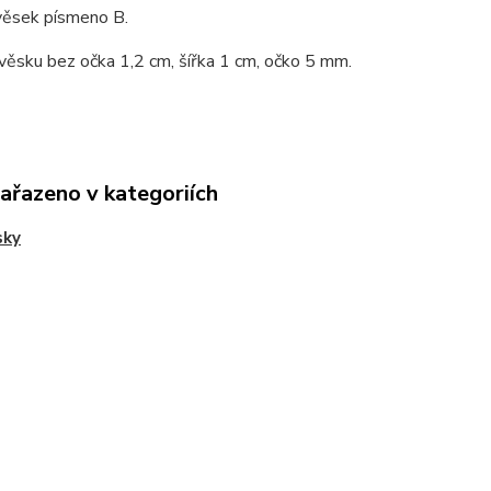
věsek písmeno B.
věsku bez očka 1,2 cm, šířka 1 cm, očko 5 mm.
zařazeno v kategoriích
sky