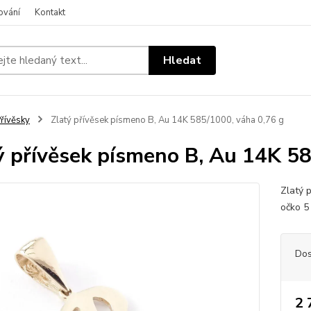
ování
Kontakt
Hledat
řívěsky
Zlatý přívěsek písmeno B, Au 14K 585/1000, váha 0,76 g
ý přívěsek písmeno B, Au 14K 58
Zlatý 
očko 
Dos
2 