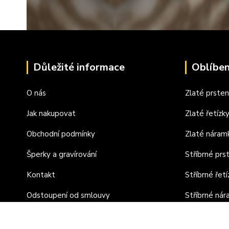
Důležité informace
Oblíben
O nás
Zlaté prste
Jak nakupovat
Zlaté řetízk
Obchodní podmínky
Zlaté náram
Šperky a gravírování
Stříbrné prs
Kontakt
Stříbrné řetí
Odstoupení od smlouvy
Stříbrné ná