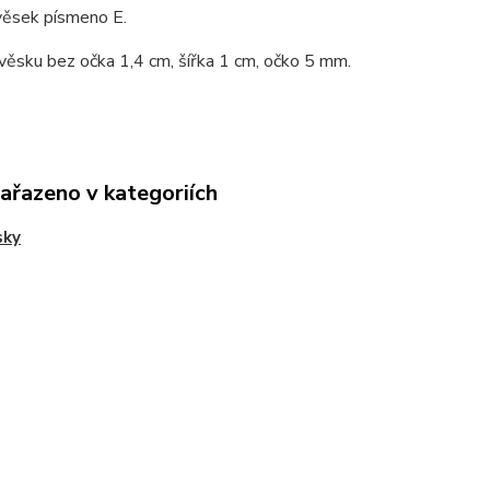
věsek písmeno E.
věsku bez očka 1,4 cm, šířka 1 cm, očko 5 mm.
zařazeno v kategoriích
sky