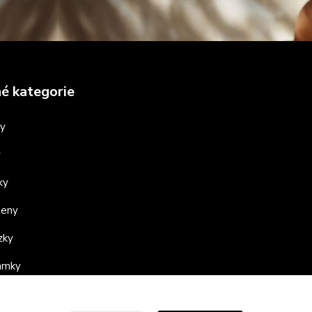
é kategorie
ny
y
ky
teny
zky
ramky