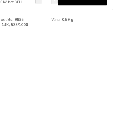
10 Kč
bez DPH
roduktu:
9895
Váha:
0,59 g
:
14K, 585/1000