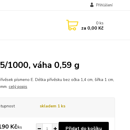
Přihlášení
0
ks
za
0,00 Kč
5/1000, váha 0,59 g
přívěsek písmeno E. Délka přívěsku bez očka 1,4 cm, šířka 1 cm,
5 mm.
celý popis
tupnost
skladem 1 ks
190 Kč
/
ks
Přidat do košíku