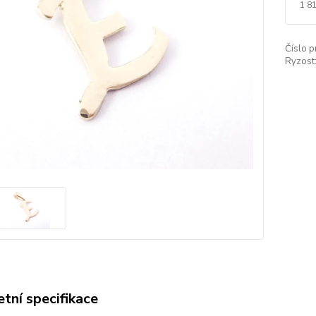
1 8
Číslo p
Ryzost
tní specifikace