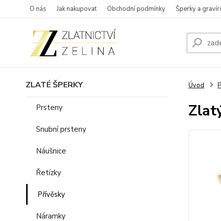
O nás
Jak nakupovat
Obchodní podmínky
Šperky a gravír
ZLATÉ ŠPERKY
Úvod
P
Zlat
Prsteny
Snubní prsteny
Náušnice
Řetízky
Přívěsky
Náramky