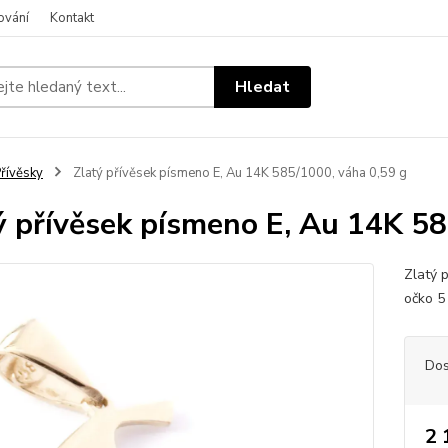
ování
Kontakt
Hledat
řívěsky
Zlatý přívěsek písmeno E, Au 14K 585/1000, váha 0,59 g
ý přívěsek písmeno E, Au 14K 58
Zlatý 
očko 
Dos
2 