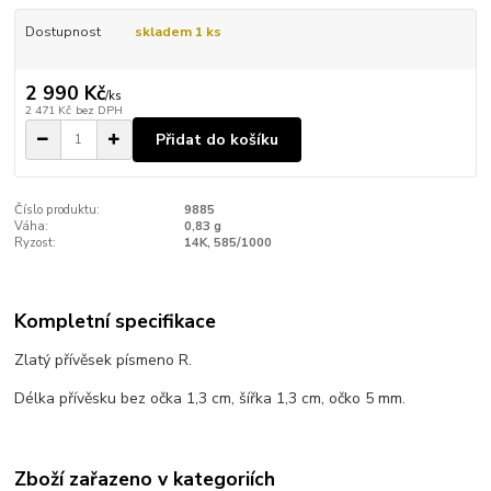
Dostupnost
skladem 1 ks
2 990 Kč
/
ks
2 471 Kč
bez DPH
Přidat do košíku
Číslo produktu:
9885
Váha:
0,83 g
Ryzost:
14K, 585/1000
Kompletní specifikace
Zlatý přívěsek písmeno R.
Délka přívěsku bez očka 1,3 cm, šířka 1,3 cm, očko 5 mm.
Zboží zařazeno v kategoriích