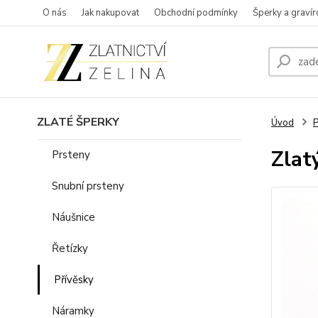
O nás
Jak nakupovat
Obchodní podmínky
Šperky a gravír
ZLATÉ ŠPERKY
Úvod
P
Zlat
Prsteny
Snubní prsteny
Náušnice
Řetízky
Přívěsky
Náramky