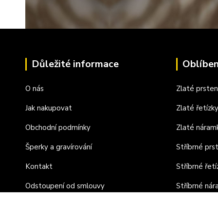
Důležité informace
Oblíben
O nás
Zlaté prste
Jak nakupovat
Zlaté řetízk
Obchodní podmínky
Zlaté náram
Šperky a gravírování
Stříbrné prs
Kontakt
Stříbrné řetí
Odstoupení od smlouvy
Stříbrné ná