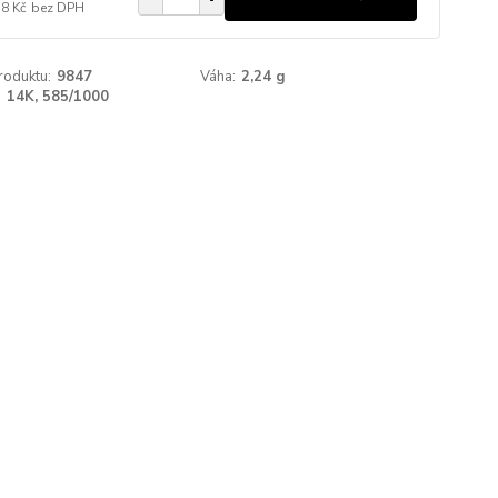
38 Kč
bez DPH
roduktu:
9847
Váha:
2,24 g
:
14K, 585/1000