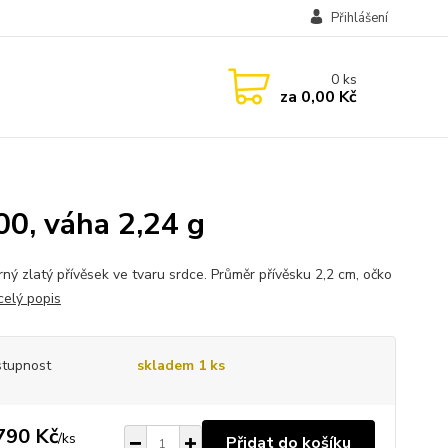
Přihlášení
0
ks
za
0,00 Kč
00, váha 2,24 g
ný zlatý přívěsek ve tvaru srdce. Průměr přívěsku 2,2 cm, očko
celý popis
tupnost
skladem 1 ks
790 Kč
/
ks
Přidat do košíku