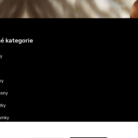
é kategorie
ny
y
ky
teny
zky
ramky