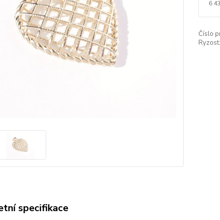
6 4
Číslo p
Ryzost
tní specifikace