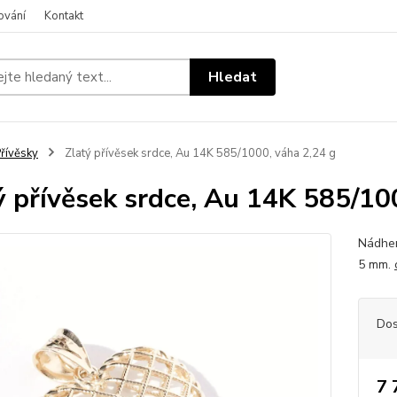
ování
Kontakt
Hledat
řívěsky
Zlatý přívěsek srdce, Au 14K 585/1000, váha 2,24 g
ý přívěsek srdce, Au 14K 585/10
Nádher
5 mm.
Dos
7 