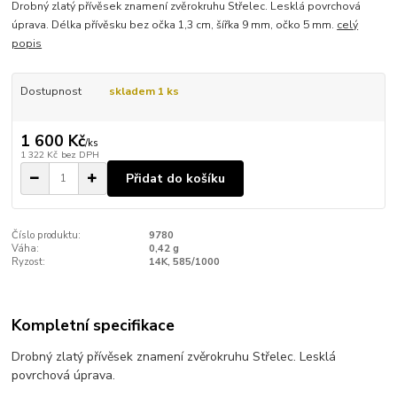
Drobný zlatý přívěsek znamení zvěrokruhu Střelec. Lesklá povrchová
úprava. Délka přívěsku bez očka 1,3 cm, šířka 9 mm, očko 5 mm.
celý
popis
Dostupnost
skladem 1 ks
1 600 Kč
/
ks
1 322 Kč
bez DPH
Přidat do košíku
Číslo produktu:
9780
Váha:
0,42 g
Ryzost:
14K, 585/1000
Kompletní specifikace
Drobný zlatý přívěsek znamení zvěrokruhu Střelec. Lesklá
povrchová úprava.