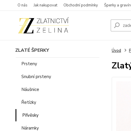
O nás
Jak nakupovat
Obchodní podmínky
Šperky a gravír
ZLATÉ ŠPERKY
Úvod
P
Zlat
Prsteny
Snubní prsteny
Náušnice
Řetízky
Přívěsky
Náramky