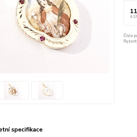
11
9 3
Číslo p
Ryzost
tní specifikace