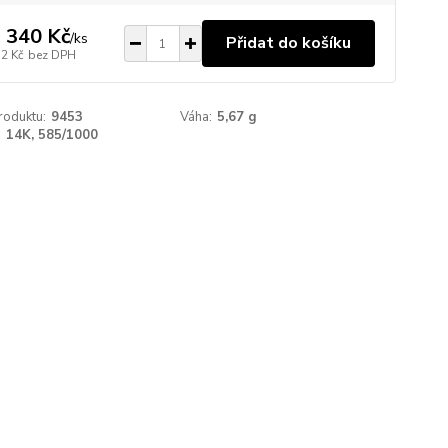
 340 Kč
/
ks
Přidat do košíku
72 Kč
bez DPH
roduktu:
9453
Váha:
5,67 g
:
14K, 585/1000