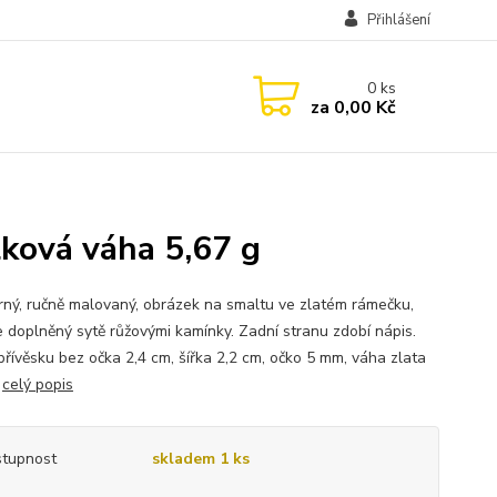
Přihlášení
0
ks
za
0,00 Kč
lková váha 5,67 g
ný, ručně malovaný, obrázek na smaltu ve zlatém rámečku,
je doplněný sytě růžovými kamínky. Zadní stranu zdobí nápis.
přívěsku bez očka 2,4 cm, šířka 2,2 cm, očko 5 mm, váha zlata
.
celý popis
tupnost
skladem 1 ks