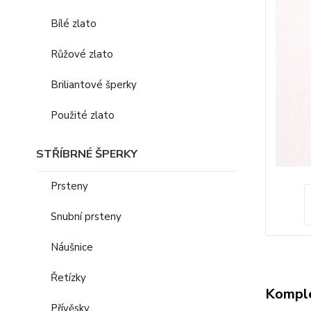
Bílé zlato
Růžové zlato
Briliantové šperky
Použité zlato
STŘÍBRNÉ ŠPERKY
Prsteny
Snubní prsteny
Náušnice
Řetízky
Komple
Přívěsky