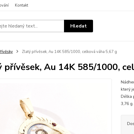
ování
Kontakt
Hledat
řívěsky
Zlatý přívěsek, Au 14K 585/1000, celková váha 5,67 g
ý přívěsek, Au 14K 585/1000, ce
Nádher
který 
Délka 
3,76 g
Dos