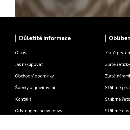
Důležité informace
Oblíben
O nás
Zlaté prste
Jak nakupovat
Zlaté řetízk
Obchodní podmínky
Zlaté náram
Šperky a gravírování
Stříbrné prs
Kontakt
Stříbrné řetí
Odstoupení od smlouvy
Stříbrné ná