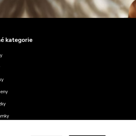
é kategorie
ny
y
ky
teny
zky
ramky