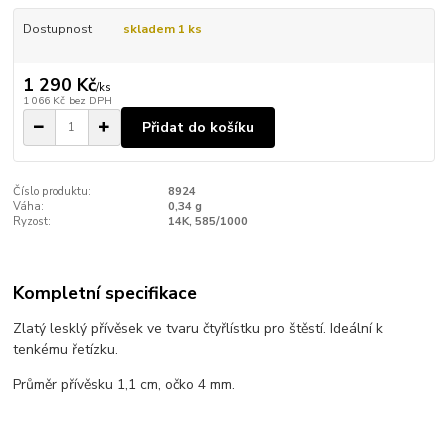
Dostupnost
skladem 1 ks
1 290 Kč
/
ks
1 066 Kč
bez DPH
Přidat do košíku
Číslo produktu:
8924
Váha:
0,34 g
Ryzost:
14K, 585/1000
Kompletní specifikace
Zlatý lesklý přívěsek ve tvaru čtyřlístku pro štěstí. Ideální k
tenkému řetízku.
Průměr přívěsku 1,1 cm, očko 4 mm.