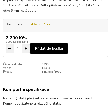
Nápaditý zlatý přívěsek se znamením zvěrokruhu kozoroh. Kombinace
žlutého a růžového zlata. Délka přívěsku bez očka 1,7 cm, šířka 1,3 cm,
očko 5 mm.
celý popis
Dostupnost
skladem 1 ks
2 290 Kč
/
ks
2 290 Kč
bez DPH
Přidat do košíku
Číslo produktu:
8795
Váha:
1,16 g
Ryzost:
14K, 585/1000
Kompletní specifikace
Nápaditý zlatý přívěsek se znamením zvěrokruhu kozoroh.
Kombinace žlutého a růžového zlata.