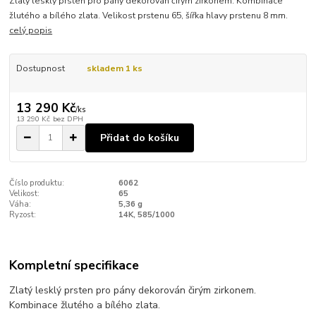
Zlatý lesklý prsten pro pány dekorován čirým zirkonem. Kombinace
žlutého a bílého zlata. Velikost prstenu 65, šířka hlavy prstenu 8 mm.
celý popis
Dostupnost
skladem 1 ks
13 290 Kč
/
ks
13 290 Kč
bez DPH
Přidat do košíku
Číslo produktu:
6062
Velikost:
65
Váha:
5,36 g
Ryzost:
14K, 585/1000
Kompletní specifikace
Zlatý lesklý prsten pro pány dekorován čirým zirkonem.
Kombinace žlutého a bílého zlata.