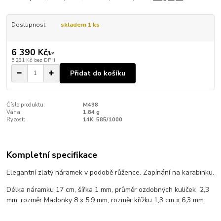
Dostupnost
skladem 1 ks
6 390 Kč
/
ks
5 281 Kč
bez DPH
Přidat do košíku
Číslo produktu:
M498
Váha:
1,84 g
Ryzost:
14K, 585/1000
Kompletní specifikace
Elegantní zlatý náramek v podobě růžence. Zapínání na karabinku.
Délka náramku 17 cm, šířka 1 mm, průměr ozdobných kuliček 2,3
mm, rozměr Madonky 8 x 5,9 mm, rozměr křížku 1,3 cm x 6,3 mm.