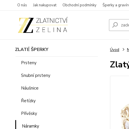
O nás
Jak nakupovat
Obchodní podmínky
Šperky a gravír
ZLATÉ ŠPERKY
Úvod
Zlat
Prsteny
Snubní prsteny
Náušnice
Řetízky
Přívěsky
Náramky