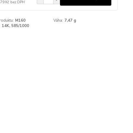
479 Kč
bez DPH
roduktu:
M160
Váha:
7,47 g
:
14K, 585/1000