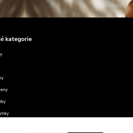
é kategorie
ny
y
ky
teny
zky
ramky