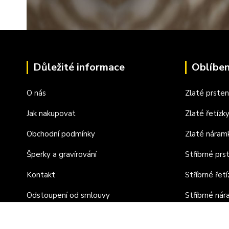
Důležité informace
Oblíben
O nás
Zlaté prste
Jak nakupovat
Zlaté řetízk
Obchodní podmínky
Zlaté náram
Šperky a gravírování
Stříbrné prs
Kontakt
Stříbrné řetí
Odstoupení od smlouvy
Stříbrné ná