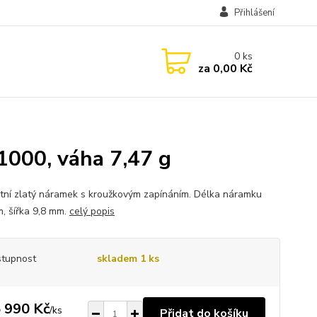
Přihlášení
0
ks
za
0,00 Kč
1000, váha 7,47 g
tní zlatý náramek s kroužkovým zapínáním. Délka náramku
m, šířka 9,8 mm.
celý popis
tupnost
skladem 1 ks
 990 Kč
/
ks
Přidat do košíku