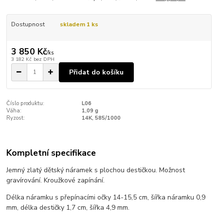
Dostupnost
skladem 1 ks
3 850 Kč
/
ks
3 182 Kč
bez DPH
Přidat do košíku
Číslo produktu:
L06
Váha:
1,09 g
Ryzost:
14K, 585/1000
Kompletní specifikace
Jemný zlatý dětský náramek s plochou destičkou. Možnost
gravírování. Kroužkové zapínání.
Délka náramku s přepínacími očky 14-15,5 cm, šířka náramku 0,9
mm, délka destičky 1,7 cm, šířka 4,9 mm.