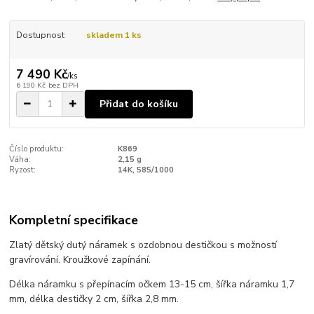
Dostupnost
skladem 1 ks
7 490 Kč
/
ks
6 190 Kč
bez DPH
Přidat do košíku
Číslo produktu:
K869
Váha:
2,15 g
Ryzost:
14K, 585/1000
Kompletní specifikace
Zlatý dětský dutý náramek s ozdobnou destičkou s možností
gravírování. Kroužkové zapínání.
Délka náramku s přepínacím očkem 13-15 cm, šířka náramku 1,7
mm, délka destičky 2 cm, šířka 2,8 mm.