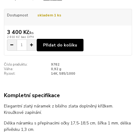
Dostupnost
skladem 1 ks
3 400 Kč
/
ks
2 810 Kč
bez DPH
Přidat do košíku
Číslo produktu:
9762
Váha:
0,92 g
Ryzost:
14K, 585/1000
Kompletní specifikace
Elegantní zlatý náramek z bílého zlata doplněný křížkem.
Kroužkové zapínání.
Délka náramku s přepínacími očky 17,5-18,5 cm, šířka 1 mm, délka
přívěsku 1,3 cm.